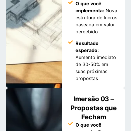
O que você
implementa:
Nova
estrutura de lucros
baseada em valor
percebido
Resultado
esperado:
Aumento imediato
de 30-50% em
suas próximas
propostas
Imersão 03 –
Propostas que
Fecham
Insira seus dados para
O que você
prosseguir