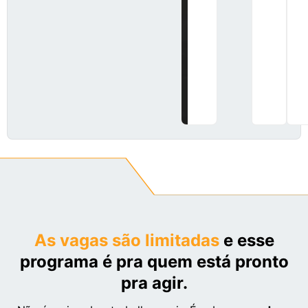
dos
Troféus
(quem
sabe o
próximo
não é
você?)
As vagas são limitadas
e esse
programa é pra quem está pronto
pra agir.