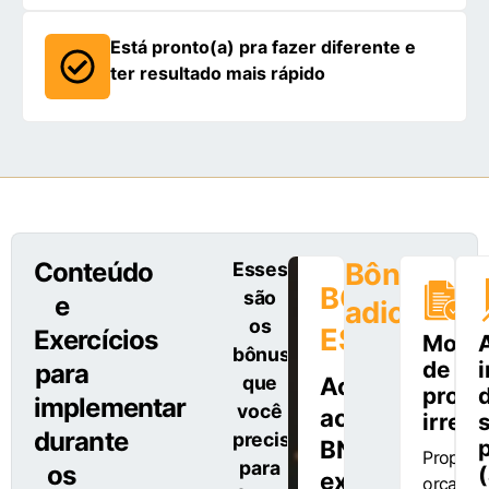
Está pronto(a) pra fazer diferente e
ter resultado mais rápido
Conteúdo
Bônus
Esses
BÔNUS
são
e
adicionais
os
ESPECIAL:
Exercícios
Mode
bônus
de
i
para
que
Acesso
propo
implementar
você
ao
irresi
durante
precisa
BNO
Proposta
para
os
experience
orçamen