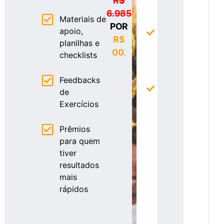
R$
onde
6.985
você vai:
Materiais de
POR
apoio,
Fazer
R$
planilhas e
networking
00.
checklists
altamente
qualificado
Feedbacks
Ter acesso
de
exclusivo às
Exercícios
melhores
técnicas e
Prêmios
práticas para
para quem
ter
tiver
performance,
resultados
vendas e
mais
resultados
rápidos
para seu
escritório de
engenharia e