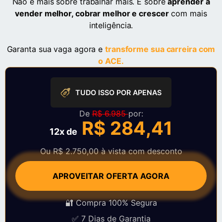
Não é mais sobre trabalhar mais. É sobre
aprender a
vender melhor, cobrar melhor e crescer
com mais
inteligência.
Garanta sua vaga agora e
transforme sua carreira com
o ACE.
TUDO ISSO POR APENAS
De
R$ 6.985
por:
R$ 284,41
12x de
Ou R$ 2.750,00 à vista com desconto
APROVEITAR OFERTA AGORA
🔐 Compra 100% Segura
✅ 7 Dias de Garantia